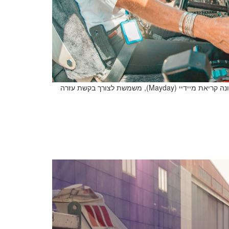
על פי פרוטוקולי בטיחות בתעופה, קריאת מצוקה במהלך הטיסה, המכונה קריאת מיידיי (Mayday), משמשת לצורך בקשת עזרה