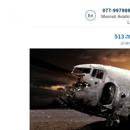
077-99798
.Moonair Aviati
L
51
 שנים
.