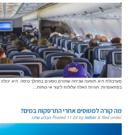
שם פרטי
מערבולת היא תופעה שכיחה שחווים נוסעים במהלך טיסה. היא יכולה לג
בפתאומיות. חוויות האלה עלולות ליצור אי-נוחות…
דוא"ל
מה קורה למטוסים אחרי התרסקות במים?
filed under
&
liatber
by
11:24
Posted
הבלוג שלנו
.
לם
הערות ושאלות