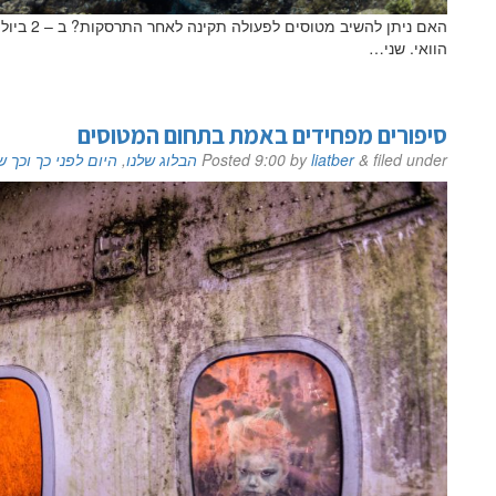
הוואי. שני…
סיפורים מפחידים באמת בתחום המטוסים
filed under
&
liatber
by
9:00
Posted
הבלוג שלנו
,
היום לפני כך וכך ש