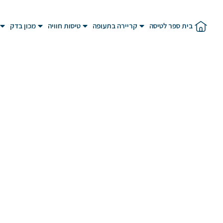
Please activate some Widgets.
בית ספר לטיסה
קריירה בתעופה
טיסות חוויה
מכון בדק