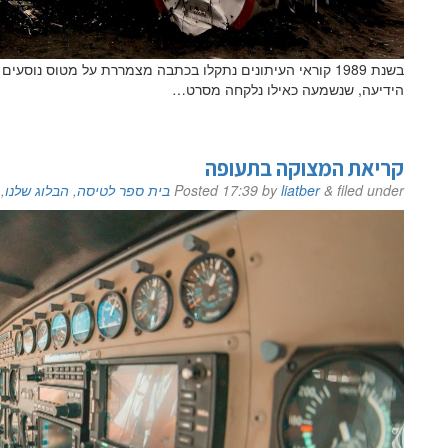
הידיעה, שנשמעה כאילו נלקחה מסרט…
קריאת המצוקה בתעופה
filed under
&
liatber
by
17:39
Posted
בית ספר לטיסה
,
הבלוג שלנו
,