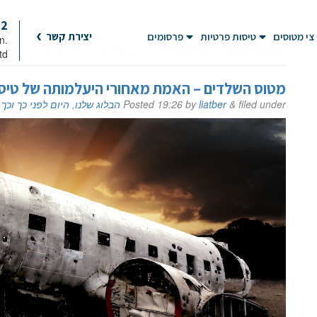
92
צי מטוסים
טיסות פרטיות
פרסומים
יצירת קשר
Posts Tagged:
תיאור מקרה
on
td
מטוס השלדים – האמת מאחורי היעלמותה של טיסה 3
filed under
&
liatber
by
19:26
Posted
הבלוג שלנו
,
היום לפני כך וכך