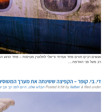
אנשים רבים חווים פחד אמיתי וריאלי לחלוטין מטיסות – פחד הרגע ה
רב מעל פני האדמה….
די. בי. קופר – הקפיצה ששינתה את מערך המטוסים
filed under
&
liatber
by
9:58
Posted
הבלוג שלנו
,
היום לפני כך וכך ש